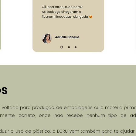
ós
 voltada para produção de embalagens cujo matéria prima 
camente correto, onde não recebe nenhum tipo de adi
eduzir o uso de plástico, a ĒCRU vem também para te aju