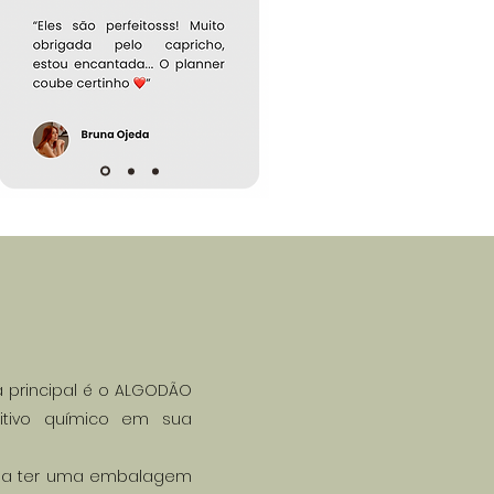
principal é o ALGODÃO
tivo químico em sua
dar a ter uma embalagem