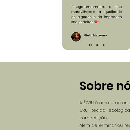
Sobre n
A ĒCRU é uma empresa
CRU, tecido ecologi
composição.
Além de eliminar ou r